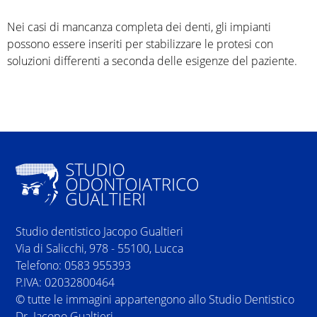
e
Nei casi di mancanza completa dei denti, gli impianti
i
possono essere inseriti per stabilizzare le protesi con
soluzioni differenti a seconda delle esigenze del paziente.
q
u
i
Studio dentistico Jacopo Gualtieri
Via di Salicchi, 978 - 55100, Lucca
Telefono: 0583 955393
P.IVA: 02032800464
© tutte le immagini appartengono allo Studio Dentistico
Dr. Jacopo Gualtieri