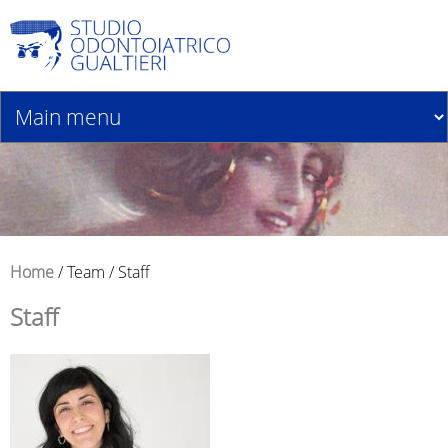
Jump to navigation
Home
/
Team
/
Staff
T
Staff
u
s