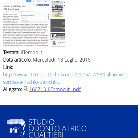
e
i
q
u
Testata:
IlTempo.it
i
Data articolo:
Mercoledì, 13 Luglio, 2016
Link:
http://www.iltempo.it/adn-kronos/2016/07/13/l-allarme-
sorriso-a-rischio-per-chi-...
Allegato:
160713_IlTempo.it_.pdf